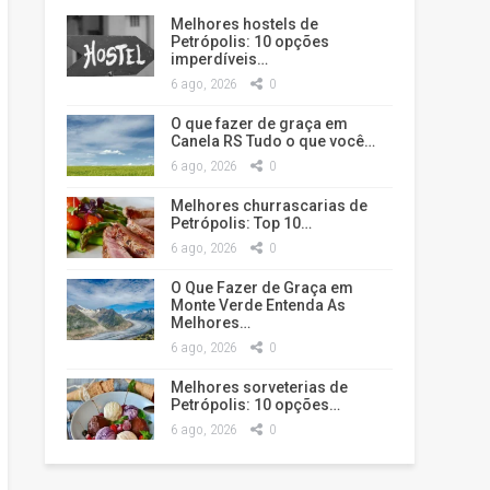
Melhores hostels de
Petrópolis: 10 opções
imperdíveis…
6 ago, 2026
0
O que fazer de graça em
Canela RS Tudo o que você…
6 ago, 2026
0
Melhores churrascarias de
Petrópolis: Top 10…
6 ago, 2026
0
O Que Fazer de Graça em
Monte Verde Entenda As
Melhores…
6 ago, 2026
0
Melhores sorveterias de
Petrópolis: 10 opções…
6 ago, 2026
0