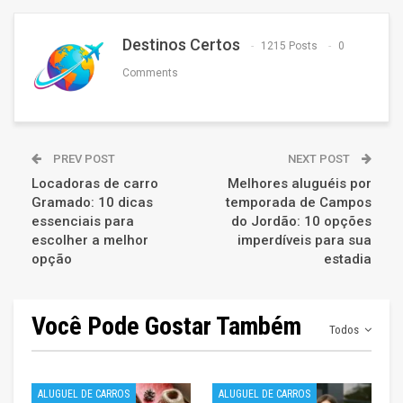
Destinos Certos
1215 Posts
0
Comments
PREV POST
NEXT POST
Locadoras de carro
Melhores aluguéis por
Gramado: 10 dicas
temporada de Campos
essenciais para
do Jordão: 10 opções
escolher a melhor
imperdíveis para sua
opção
estadia
Você Pode Gostar Também
Todos
ALUGUEL DE CARROS
ALUGUEL DE CARROS