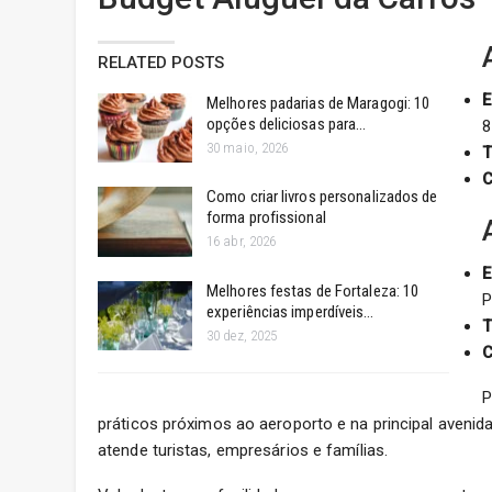
RELATED POSTS
E
Melhores padarias de Maragogi: 10
opções deliciosas para…
8
30 maio, 2026
T
C
Como criar livros personalizados de
forma profissional
16 abr, 2026
E
Melhores festas de Fortaleza: 10
P
experiências imperdíveis…
T
30 dez, 2025
C
P
práticos próximos ao aeroporto e na principal avenid
atende turistas, empresários e famílias.