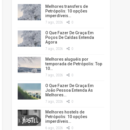
Melhores transfers de
Petrópolis: 10 opções
imperdíveis…
7 ago, 2026
0
O Que Fazer De Graça Em
Poços De Caldas Entenda
Agora
7 ago, 2026
0
Melhores aluguéis por
temporada de Petrópolis: Top
10…
7 ago, 2026
0
O Que Fazer De Graça Em
João Pessoa Entenda As
Melhores…
7 ago, 2026
0
Melhores hostels de
Petrópolis: 10 opções
imperdíveis…
6 ago, 2026
0