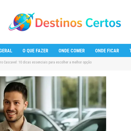
GERAL
O QUE FAZER
ONDE COMER
ONDE FICAR
ro Cascavel: 10 dicas essenciais para escolher a melhor opção