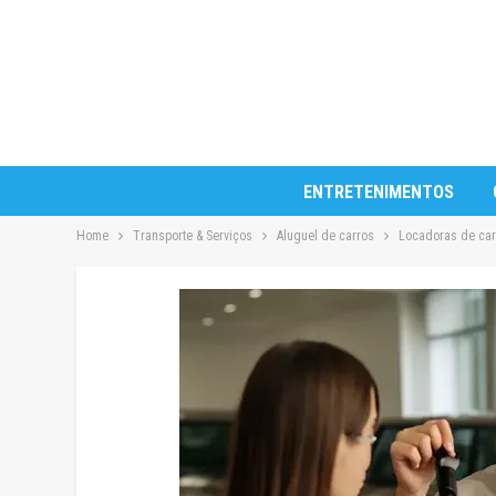
ENTRETENIMENTOS
Home
Transporte & Serviços
Aluguel de carros
Locadoras de car