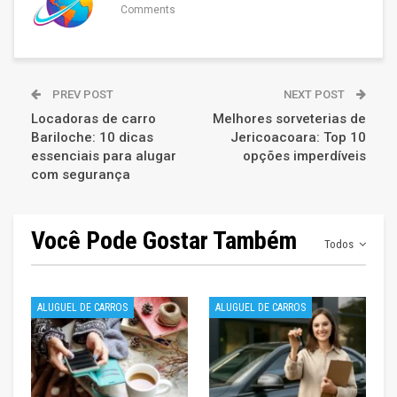
Comments
PREV POST
NEXT POST
Locadoras de carro
Melhores sorveterias de
Bariloche: 10 dicas
Jericoacoara: Top 10
essenciais para alugar
opções imperdíveis
com segurança
Você Pode Gostar Também
Todos
ALUGUEL DE CARROS
ALUGUEL DE CARROS