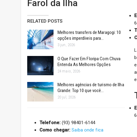
Farol da Ilha
E
RELATED POSTS
6
T
Melhores transfers de Maragogi: 10
C
opções imperdíveis para…
3 jun, 2026
L
b
O Que Fazer Em Floripa Com Chuva
Entenda As Melhores Opções
e
24 maio, 2026
a
e
Melhores agências de turismo de Ilha
Grande: Top 10 que você…
20 jul, 2026
E
6
Telefone:
(93) 98401-6144
Como chegar:
Saiba onde fica