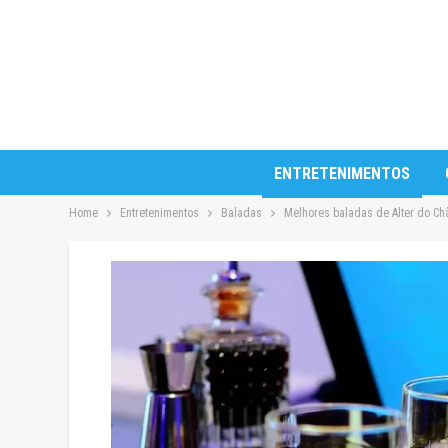
ENTRETENIMENTOS
Home
Entretenimentos
Baladas
Melhores baladas de Alter do Chã