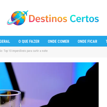
GERAL
O QUE FAZER
ONDE COMER
ONDE FICAR
o: Top 10 imperdíveis para curtir a noite