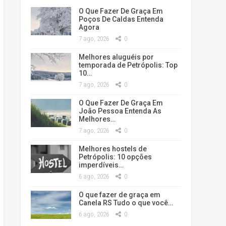
O Que Fazer De Graça Em
Poços De Caldas Entenda
Agora
7 ago, 2026
0
Melhores aluguéis por
temporada de Petrópolis: Top
10…
7 ago, 2026
0
O Que Fazer De Graça Em
João Pessoa Entenda As
Melhores…
7 ago, 2026
0
Melhores hostels de
Petrópolis: 10 opções
imperdíveis…
6 ago, 2026
0
O que fazer de graça em
Canela RS Tudo o que você…
6 ago, 2026
0