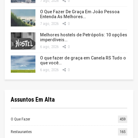
7 ago, 2026
0
O Que Fazer De Graça Em João Pessoa
Entenda As Melhores…
7 ago, 2026
0
Melhores hostels de Petrópolis: 10 opções
imperdíveis…
6 ago, 2026
0
O que fazer de graça em Canela RS Tudo o
que você…
6 ago, 2026
0
Assuntos Em Alta
O Que Fazer
459
Restaurantes
165