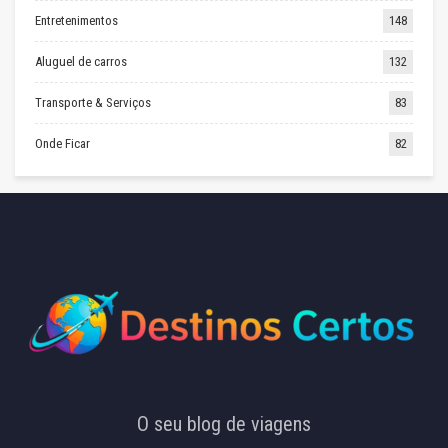
Entretenimentos
148
Aluguel de carros
132
Transporte & Serviços
83
Onde Ficar
82
O seu blog de viagens