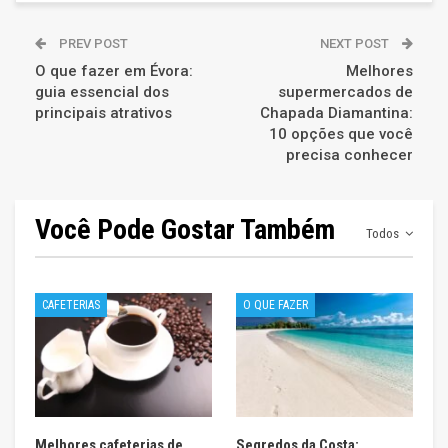
PREV POST
NEXT POST
O que fazer em Évora:
Melhores
guia essencial dos
supermercados de
principais atrativos
Chapada Diamantina:
10 opções que você
precisa conhecer
Você Pode Gostar Também
Todos
CAFETERIAS
O QUE FAZER
Melhores cafeterias de
Segredos da Costa: