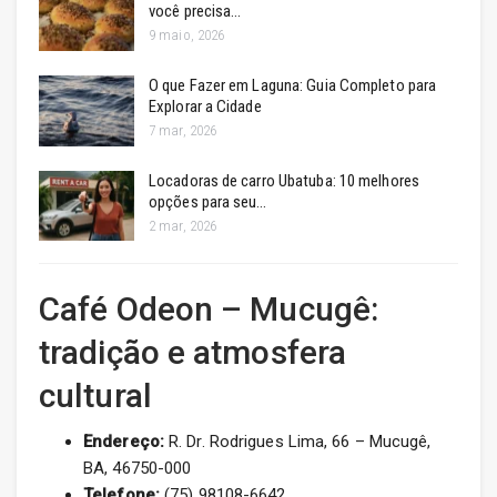
você precisa…
9 maio, 2026
O que Fazer em Laguna: Guia Completo para
Explorar a Cidade
7 mar, 2026
Locadoras de carro Ubatuba: 10 melhores
opções para seu…
2 mar, 2026
Café Odeon – Mucugê:
tradição e atmosfera
cultural
Endereço:
R. Dr. Rodrigues Lima, 66 – Mucugê,
BA, 46750-000
Telefone:
(75) 98108-6642