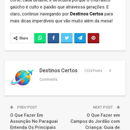
corte, cada detalhe, e descubra porque o churrasco
gaúcho é culto e paixão que atravessa gerações. E
claro, continue navegando por
Destinos Certos
para
mais dicas imperdíveis que vão muito além da mesa!
Share
Destinos Certos
1224 Posts
0
Comments
PREV POST
NEXT POST
O Que Fazer Em
O Que Fazer em
Assunção No Paraguai
Campos do Jordão com
Entenda Os Principais
Criança: Guia de