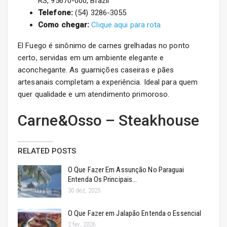
RS, 95670-000, Brazil
Telefone:
(54) 3286-3055
Como chegar:
Clique aqui para rota
El Fuego é sinônimo de carnes grelhadas no ponto
certo, servidas em um ambiente elegante e
aconchegante. As guarnições caseiras e pães
artesanais completam a experiência. Ideal para quem
quer qualidade e um atendimento primoroso.
Carne&Osso – Steakhouse
RELATED POSTS
O Que Fazer Em Assunção No Paraguai
Entenda Os Principais…
30 dez, 2025
O Que Fazer em Jalapão Entenda o Essencial
2 fev, 2026