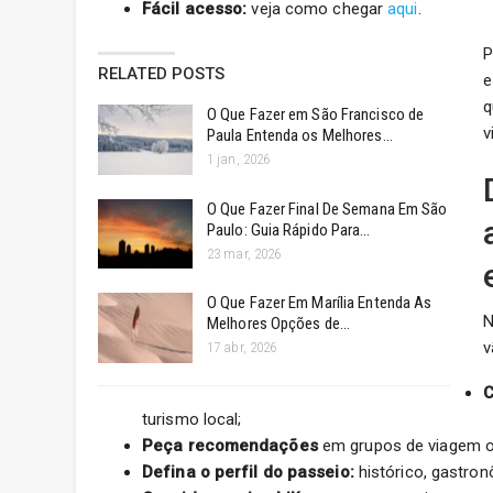
Fácil acesso:
veja como chegar
aqui
.
P
RELATED POSTS
e
q
O Que Fazer em São Francisco de
v
Paula Entenda os Melhores…
1 jan, 2026
O Que Fazer Final De Semana Em São
Paulo: Guia Rápido Para…
23 mar, 2026
O Que Fazer Em Marília Entenda As
N
Melhores Opções de…
v
17 abr, 2026
C
turismo local;
Peça recomendações
em grupos de viagem ou 
Defina o perfil do passeio:
histórico, gastron