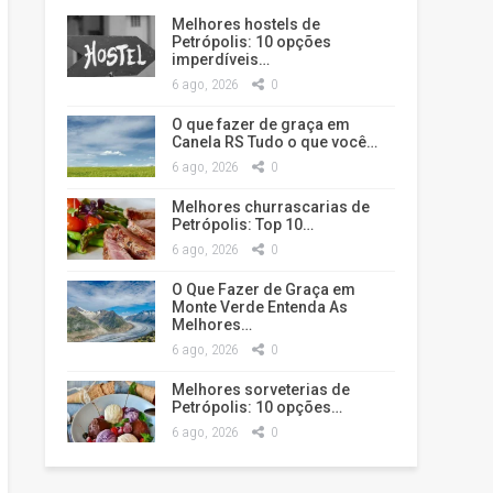
Melhores hostels de
Petrópolis: 10 opções
imperdíveis…
6 ago, 2026
0
O que fazer de graça em
Canela RS Tudo o que você…
6 ago, 2026
0
Melhores churrascarias de
Petrópolis: Top 10…
6 ago, 2026
0
O Que Fazer de Graça em
Monte Verde Entenda As
Melhores…
6 ago, 2026
0
Melhores sorveterias de
Petrópolis: 10 opções…
6 ago, 2026
0