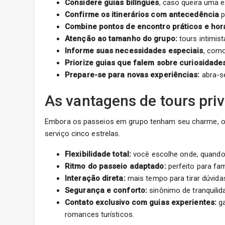
Considere guias bilíngues
, caso queira uma e
Confirme os itinerários com antecedência
p
Combine pontos de encontro práticos e horár
Atenção ao tamanho do grupo:
tours intimis
Informe suas necessidades especiais
, como
Priorize guias que falem sobre curiosidade
Prepare-se para novas experiências:
abra-se
As vantagens de tours pri
Embora os passeios em grupo tenham seu charme, o
serviço cinco estrelas.
Flexibilidade total:
você escolhe onde, quando e
Ritmo do passeio adaptado:
perfeito para fam
Interação direta:
mais tempo para tirar dúvida
Segurança e conforto:
sinônimo de tranquilida
Contato exclusivo com guias experientes:
ga
romances turísticos.