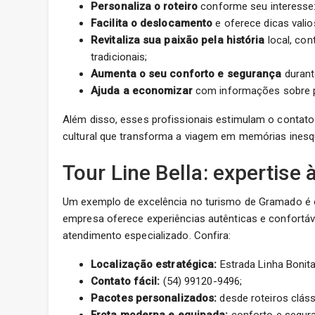
Personaliza o roteiro
conforme seu interesse: 
Facilita o deslocamento
e oferece dicas valios
Revitaliza sua paixão pela história
local, con
tradicionais;
Aumenta o seu conforto e segurança
durant
Ajuda a economizar
com informações sobre p
Além disso, esses profissionais estimulam o contat
cultural que transforma a viagem em memórias inesqu
Tour Line Bella: expertise 
Um exemplo de excelência no turismo de Gramado é
empresa oferece experiências autênticas e confortáve
atendimento especializado. Confira:
Localização estratégica:
Estrada Linha Bonita
Contato fácil:
(54) 99120-9496;
Pacotes personalizados:
desde roteiros cláss
Frota moderna e equipada:
conforto e segura