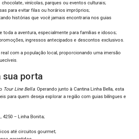
chocolate, vinícolas, parques ou eventos culturais;
as para evitar filas ou horários impróprios;
tando histórias que você jamais encontraria nos guias
e toda a aventura, especialmente para famílias e idosos;
romoções, ingressos antecipados e descontos exclusivos.
o real com a população local, proporcionando uma imersão
ecíveis.
à sua porta
 o
Tour Line Bella
. Operando junto à Cantina Linha Bella, esta
is para quem deseja explorar a região com guias bilíngues e
, 4250 – Linha Bonita;
icos até circuitos gourmet;
nça garantidos.