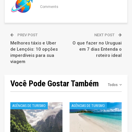
Comments
PREV POST
NEXT POST
Melhores táxis e Uber
O que fazer no Uruguai
de Lençóis: 10 opções
em 7 dias Entenda o
imperdíveis para sua
roteiro ideal
viagem
Você Pode Gostar Também
Todos
AGÊNCIAS DE TURISMO
AGÊNCIAS DE TURISMO