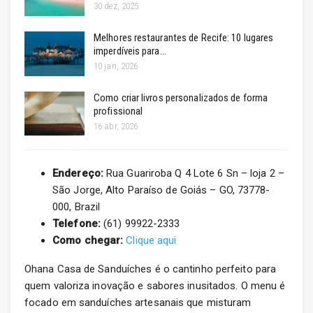
30 dez, 2025
Melhores restaurantes de Recife: 10 lugares
imperdíveis para…
10 jan, 2026
Como criar livros personalizados de forma
profissional
16 abr, 2026
Endereço:
Rua Guariroba Q 4 Lote 6 Sn – loja 2 –
São Jorge, Alto Paraíso de Goiás – GO, 73778-
000, Brazil
Telefone:
(61) 99922-2333
Como chegar:
Clique aqui
Ohana Casa de Sanduíches é o cantinho perfeito para
quem valoriza inovação e sabores inusitados. O menu é
focado em sanduíches artesanais que misturam