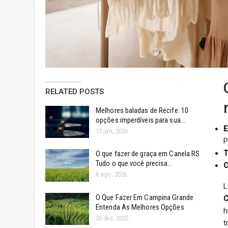
RELATED POSTS
Melhores baladas de Recife: 10
opções imperdíveis para sua…
E
15 jan, 2026
P
T
O que fazer de graça em Canela RS
Tudo o que você precisa…
C
6 ago, 2026
L
O Que Fazer Em Campina Grande
C
Entenda As Melhores Opções
h
30 dez, 2025
t