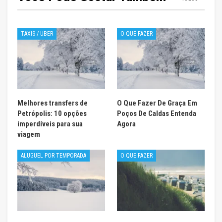
TAXIS / UBER
O QUE FAZER
Melhores transfers de
O Que Fazer De Graça Em
Petrópolis: 10 opções
Poços De Caldas Entenda
imperdíveis para sua
Agora
viagem
ALUGUEL POR TEMPORADA
O QUE FAZER