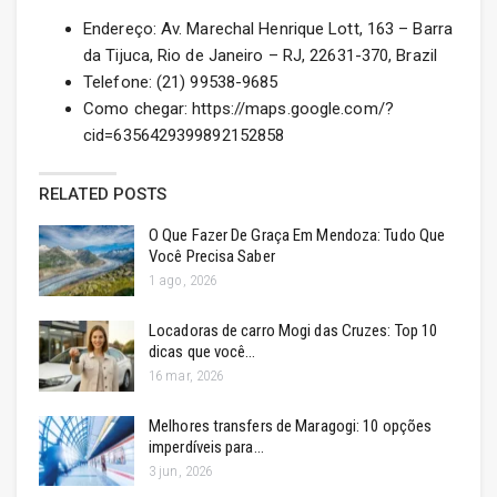
Endereço: Av. Marechal Henrique Lott, 163 – Barra
da Tijuca, Rio de Janeiro – RJ, 22631-370, Brazil
Telefone: (21) 99538-9685
Como chegar: https://maps.google.com/?
cid=6356429399892152858
RELATED POSTS
O Que Fazer De Graça Em Mendoza: Tudo Que
Você Precisa Saber
1 ago, 2026
Locadoras de carro Mogi das Cruzes: Top 10
dicas que você…
16 mar, 2026
Melhores transfers de Maragogi: 10 opções
imperdíveis para…
3 jun, 2026