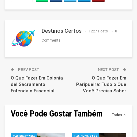
Destinos Certos
1227 Posts
0
Comments
PREV POST
NEXT POST
O Que Fazer Em Colonia
O Que Fazer Em
del Sacramento
Paripueira: Tudo o Que
Entenda o Essencial
Você Precisa Saber
Você Pode Gostar Também
Todos
CHURRASCARIA
LANCHONETES