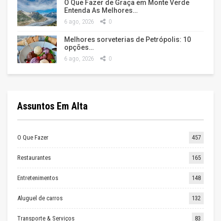
O Que Fazer de Graça em Monte Verde
Entenda As Melhores…
6 ago, 2026
0
Melhores sorveterias de Petrópolis: 10
opções…
6 ago, 2026
0
Assuntos Em Alta
O Que Fazer
457
Restaurantes
165
Entretenimentos
148
Aluguel de carros
132
Transporte & Serviços
83