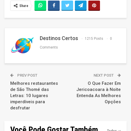
Share
Destinos Certos
1215 Posts
0
Comments
PREV POST
NEXT POST
Melhores restaurantes
O Que Fazer Em
de São Thomé das
Jericoacoara à Noite
Letras: 10 lugares
Entenda As Melhores
imperdíveis para
Opções
desfrutar
Você Pode Gostar Também
Todos