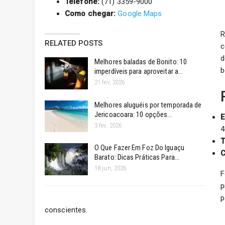
Telefone:
(71) 3359-9000
Como chegar:
Google Maps
R
RELATED POSTS
c
d
Melhores baladas de Bonito: 10
b
imperdíveis para aproveitar a…
21 fev, 2026
Melhores aluguéis por temporada de
Jericoacoara: 10 opções…
E
3 fev, 2026
4
T
O Que Fazer Em Foz Do Iguaçu
C
Barato: Dicas Práticas Para…
18 jun, 2026
F
p
p
conscientes.