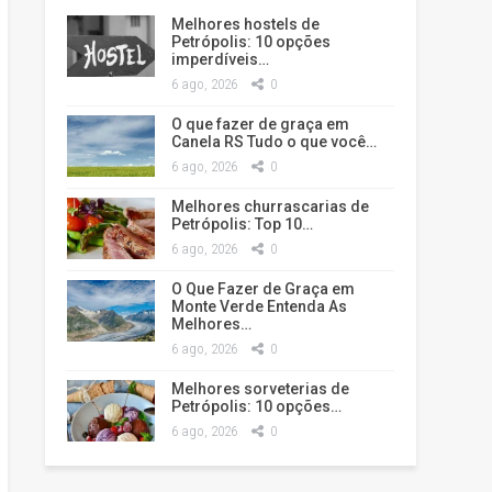
Melhores hostels de
Petrópolis: 10 opções
imperdíveis…
6 ago, 2026
0
O que fazer de graça em
Canela RS Tudo o que você…
6 ago, 2026
0
Melhores churrascarias de
Petrópolis: Top 10…
6 ago, 2026
0
O Que Fazer de Graça em
Monte Verde Entenda As
Melhores…
6 ago, 2026
0
Melhores sorveterias de
Petrópolis: 10 opções…
6 ago, 2026
0