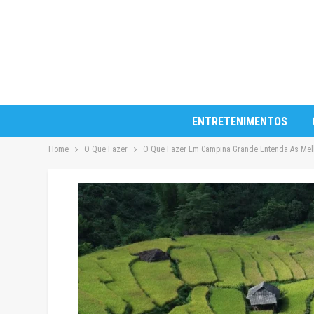
ENTRETENIMENTOS
Home
O Que Fazer
O Que Fazer Em Campina Grande Entenda As Me