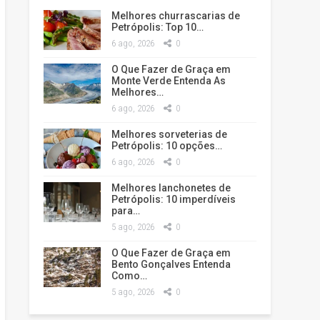
Melhores churrascarias de
Petrópolis: Top 10…
6 ago, 2026
0
O Que Fazer de Graça em
Monte Verde Entenda As
Melhores…
6 ago, 2026
0
Melhores sorveterias de
Petrópolis: 10 opções…
6 ago, 2026
0
Melhores lanchonetes de
Petrópolis: 10 imperdíveis
para…
5 ago, 2026
0
O Que Fazer de Graça em
Bento Gonçalves Entenda
Como…
5 ago, 2026
0