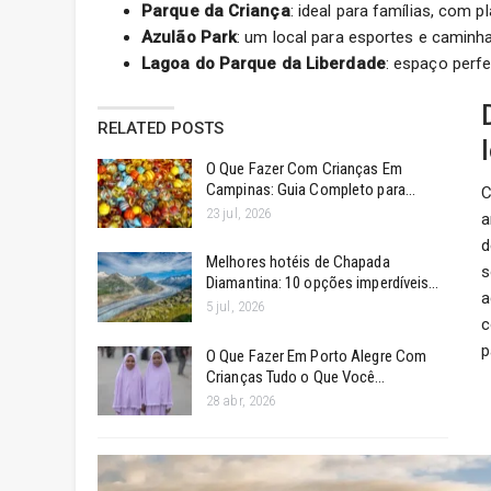
Parque da Criança
: ideal para famílias, com p
Azulão Park
: um local para esportes e caminh
Lagoa do Parque da Liberdade
: espaço perfe
RELATED POSTS
O Que Fazer Com Crianças Em
Campinas: Guia Completo para…
C
23 jul, 2026
a
d
Melhores hotéis de Chapada
s
Diamantina: 10 opções imperdíveis…
a
5 jul, 2026
c
p
O Que Fazer Em Porto Alegre Com
Crianças Tudo o Que Você…
28 abr, 2026