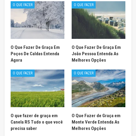
O QUE FAZER
O QUE FAZER
O Que Fazer De Graça Em
O Que Fazer De Graça Em
Poços De Caldas Entenda
João Pessoa Entenda As
Agora
Melhores Opções
O QUE FAZER
O QUE FAZER
O que fazer de graça em
O Que Fazer de Graça em
Canela RS Tudo o que você
Monte Verde Entenda As
precisa saber
Melhores Opções