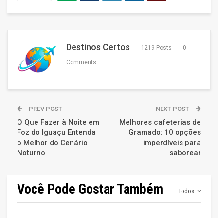
Destinos Certos
1219 Posts
0
Comments
PREV POST
NEXT POST
O Que Fazer à Noite em
Melhores cafeterias de
Foz do Iguaçu Entenda
Gramado: 10 opções
o Melhor do Cenário
imperdíveis para
Noturno
saborear
Você Pode Gostar Também
Todos