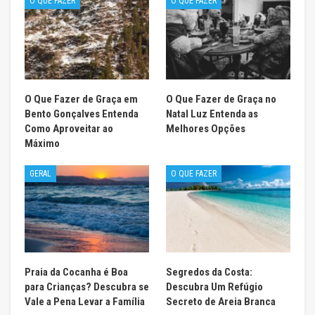
O QUE FAZER
O QUE FAZER
O Que Fazer de Graça em
O Que Fazer de Graça no
Bento Gonçalves Entenda
Natal Luz Entenda as
Como Aproveitar ao
Melhores Opções
Máximo
GERAL
O QUE FAZER
Praia da Cocanha é Boa
Segredos da Costa:
para Crianças? Descubra se
Descubra Um Refúgio
Vale a Pena Levar a Família
Secreto de Areia Branca