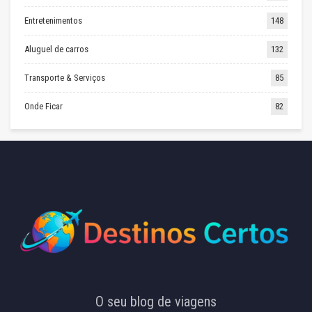
Entretenimentos
148
Aluguel de carros
132
Transporte & Serviços
85
Onde Ficar
82
O seu blog de viagens