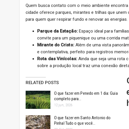
Quem busca contato com o meio ambiente encontra e
cidade oferece parques, mirantes e trilhas que unem 
para quem quer respirar fundo e renovar as energias.
Parque da Estação:
Espaço ideal para família
convite para um piquenique ou uma corrida mati
Mirante do Cristo:
Além de uma vista panorâmic
e contemplativa, perfeito para registros memor
Rota das Vinícolas:
Ainda que seja uma rota c
sobre a produção local traz uma conexão diret
RELATED POSTS
O que fazer em Penedo em 1 dia: Guia
completo para…
12 jun, 2026
O que fazer em Santo Antonio do
Pinhal Tudo o que você…