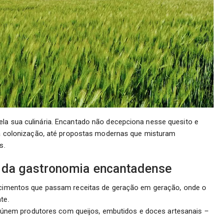
ela sua culinária. Encantado não decepciona nesse quesito e
 da colonização, até propostas modernas que misturam
s.
r da gastronomia encantadense
cimentos que passam receitas de geração em geração, onde o
te.
eúnem produtores com queijos, embutidos e doces artesanais –