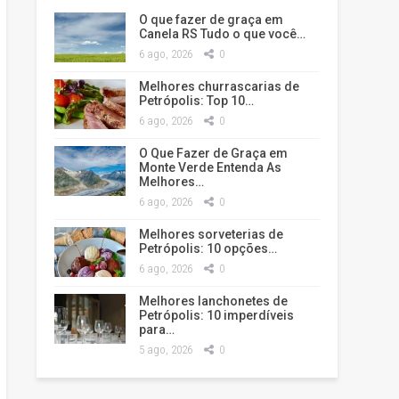
O que fazer de graça em
Canela RS Tudo o que você…
6 ago, 2026
0
Melhores churrascarias de
Petrópolis: Top 10…
6 ago, 2026
0
O Que Fazer de Graça em
Monte Verde Entenda As
Melhores…
6 ago, 2026
0
Melhores sorveterias de
Petrópolis: 10 opções…
6 ago, 2026
0
Melhores lanchonetes de
Petrópolis: 10 imperdíveis
para…
5 ago, 2026
0