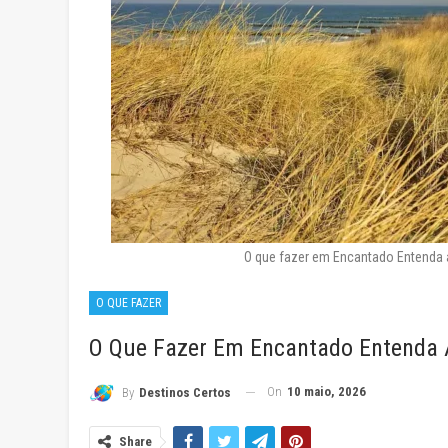
O que fazer em Encantado Entenda
O QUE FAZER
O Que Fazer Em Encantado Entenda 
On
10 maio, 2026
By
Destinos Certos
Share