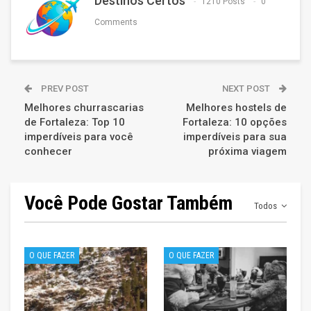
Destinos Certos
1210 Posts
0
Comments
PREV POST
NEXT POST
Melhores churrascarias
Melhores hostels de
de Fortaleza: Top 10
Fortaleza: 10 opções
imperdíveis para você
imperdíveis para sua
conhecer
próxima viagem
Você Pode Gostar Também
Todos
O QUE FAZER
O QUE FAZER