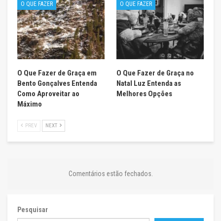
O QUE FAZER
O QUE FAZER
O Que Fazer de Graça em
O Que Fazer de Graça no
Bento Gonçalves Entenda
Natal Luz Entenda as
Como Aproveitar ao
Melhores Opções
Máximo
PREV
NEXT
Comentários estão fechados.
Pesquisar