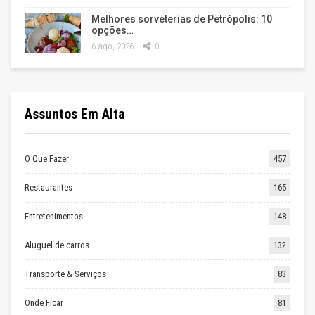
Melhores sorveterias de Petrópolis: 10
opções…
6 ago, 2026
0
Assuntos Em Alta
O Que Fazer
457
Restaurantes
165
Entretenimentos
148
Aluguel de carros
132
Transporte & Serviços
83
Onde Ficar
81