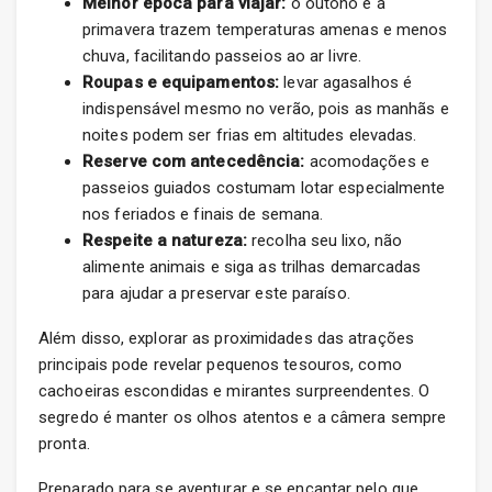
Melhor época para viajar:
o outono e a
primavera trazem temperaturas amenas e menos
chuva, facilitando passeios ao ar livre.
Roupas e equipamentos:
levar agasalhos é
indispensável mesmo no verão, pois as manhãs e
noites podem ser frias em altitudes elevadas.
Reserve com antecedência:
acomodações e
passeios guiados costumam lotar especialmente
nos feriados e finais de semana.
Respeite a natureza:
recolha seu lixo, não
alimente animais e siga as trilhas demarcadas
para ajudar a preservar este paraíso.
Além disso, explorar as proximidades das atrações
principais pode revelar pequenos tesouros, como
cachoeiras escondidas e mirantes surpreendentes. O
segredo é manter os olhos atentos e a câmera sempre
pronta.
Preparado para se aventurar e se encantar pelo que