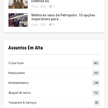
Entenda As…
8 ago, 2026
0
Melhores vans de Petrópolis: 10 opções
imperdíveis para…
8 ago, 2026
0
Assuntos Em Alta
O Que Fazer
461
Restaurantes
165
Entretenimentos
148
Aluguel de carros
132
Transporte & Serviços
85