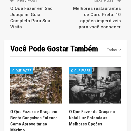
PREV POST
NEXT POST
O Que Fazer em São
Melhores restaurantes
Joaquim: Guia
de Ouro Preto: 10
Completo Para Sua
opções imperdíveis
Visita
para você conhecer
Você Pode Gostar Também
Todos
O QUE FAZER
O QUE FAZER
O Que Fazer de Graça em
O Que Fazer de Graça no
Bento Gonçalves Entenda
Natal Luz Entenda as
Como Aproveitar ao
Melhores Opções
Máximo