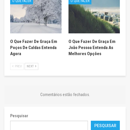
O QUE FAZER
O QUE FAZER
O Que Fazer De Graça Em
O Que Fazer De Graça Em
Poços De Caldas Entenda
João Pessoa Entenda As
Agora
Melhores Opções
PREV
NEXT
Comentários estão fechados.
Pesquisar
PESQUISAR