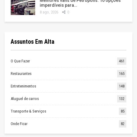
Melhores vans de Petrópolis: 10 opções
imperdíveis para…
8 ago, 2026
0
Assuntos Em Alta
O Que Fazer
461
Restaurantes
165
Entretenimentos
148
Aluguel de carros
132
Transporte & Serviços
85
Onde Ficar
82