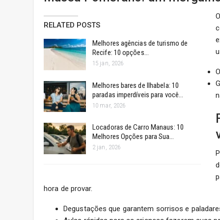
O
RELATED POSTS
c
e
Melhores agências de turismo de
u
Recife: 10 opções…
15 jan, 2026
O
G
Melhores bares de Ilhabela: 10
paradas imperdíveis para você…
n
10 mar, 2026
Locadoras de Carro Manaus: 10
Melhores Opções para Sua…
2 jan, 2026
P
d
p
hora de provar.
Degustações que garantem sorrisos e paladares