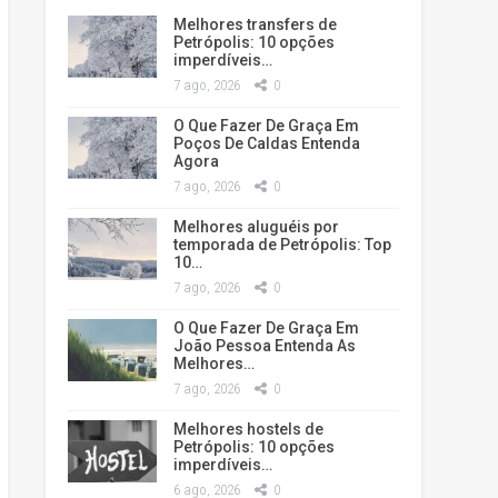
Melhores transfers de
Petrópolis: 10 opções
imperdíveis…
7 ago, 2026
0
O Que Fazer De Graça Em
Poços De Caldas Entenda
Agora
7 ago, 2026
0
Melhores aluguéis por
temporada de Petrópolis: Top
10…
7 ago, 2026
0
O Que Fazer De Graça Em
João Pessoa Entenda As
Melhores…
7 ago, 2026
0
Melhores hostels de
Petrópolis: 10 opções
imperdíveis…
6 ago, 2026
0