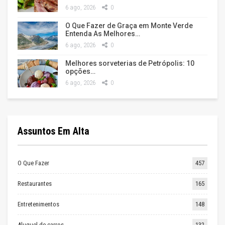
6 ago, 2026
0
O Que Fazer de Graça em Monte Verde
Entenda As Melhores…
6 ago, 2026
0
Melhores sorveterias de Petrópolis: 10
opções…
6 ago, 2026
0
Assuntos Em Alta
O Que Fazer
457
Restaurantes
165
Entretenimentos
148
Aluguel de carros
132