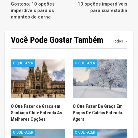
Gostoso: 10 opções
10 opções imperdíveis
imperdíveis para os
para sua estadia
amantes de carne
Você Pode Gostar Também
Todos
O QUE FAZER
O QUE FAZER
O Que Fazer de Graça em
O Que Fazer De Graça Em
Santiago Chile Entenda As
Poços De Caldas Entenda
Melhores Opções
Agora
O QUE FAZER
O QUE FAZER