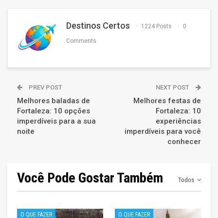
Destinos Certos
1224 Posts
0
Comments
PREV POST
NEXT POST
Melhores baladas de
Melhores festas de
Fortaleza: 10 opções
Fortaleza: 10
imperdíveis para a sua
experiências
noite
imperdíveis para você
conhecer
Você Pode Gostar Também
Todos
O QUE FAZER
O QUE FAZER