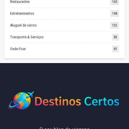
Restaurantes
165
Entretenimentos
148
Aluguel de carros
132
Transporte & Serviços
83
Onde Ficar
81