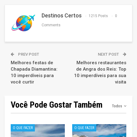
Destinos Certos
1215 Posts
0
Comments
PREV POST
NEXT POST
Melhores festas de
Melhores restaurantes
Chapada Diamantina:
de Angra dos Reis: Top
10 imperdíveis para
10 imperdíveis para sua
você curtir
visita
Você Pode Gostar Também
Todos
O QUE FAZER
O QUE FAZER