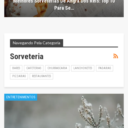
Melhores Sorveterias De Angra Dos Reis: Top 10
Para Se…
Navegando Pela Categoria
Sorveteria
BARES
CAFETERIAS
CHURRASCARIA
LANCHONETES
PADARIAS
PIZZARIAS
RESTAURANTES
ENTRETENIMENTOS