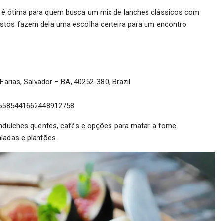
s é ótima para quem busca um mix de lanches clássicos com
ustos fazem dela uma escolha certeira para um encontro
arias, Salvador – BA, 40252-380, Brazil
15585441662448912758
sanduíches quentes, cafés e opções para matar a fome
aladas e plantões.