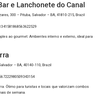
Bar e Lanchonete do Canal
ares, 300 – Pituba, Salvador – BA, 41810-215, Brazil
11341581868563622529
ples ao gourmet. Ambientes interno e externo, ideal para
rra
Salvador – BA, 40140-110, Brazil
5567222980509343154
rra. Ótimo para turistas e locais que valorizam combos
nais de semana.