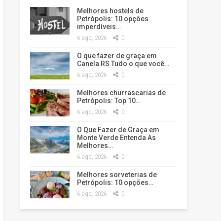
Melhores hostels de
Petrópolis: 10 opções
imperdíveis…
6 ago, 2026
0
O que fazer de graça em
Canela RS Tudo o que você…
6 ago, 2026
0
Melhores churrascarias de
Petrópolis: Top 10…
6 ago, 2026
0
O Que Fazer de Graça em
Monte Verde Entenda As
Melhores…
6 ago, 2026
0
Melhores sorveterias de
Petrópolis: 10 opções…
6 ago, 2026
0