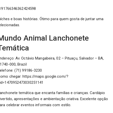
1191766346362424598
uíches e boas histórias. Ótimo para quem gosta de juntar uma
elecionadas.
Mundo Animal Lanchonete
Temática
ndereço: Av. Octávio Mangabeira, 02 – Pituaçu, Salvador – BA,
1740-000, Brazil
elefone: (71) 99186-3230
omo chegar: https://maps.google.com/?
id=1470952473030251141
anchonete temática que encanta famílias e crianças. Cardápio
ivertido, apresentações e ambientação criativa. Excelente opção
ara celebrar eventos informais com estilo.