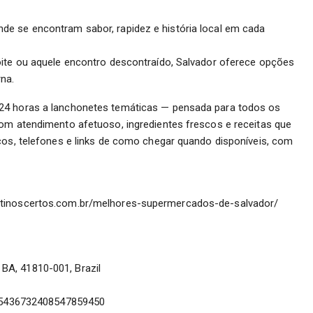
e se encontram sabor, rapidez e história local em cada
oite ou aquele encontro descontraído, Salvador oferece opções
na.
24 horas a lanchonetes temáticas — pensada para todos os
com atendimento afetuoso, ingredientes frescos e receitas que
ços, telefones e links de como chegar quando disponíveis, com
stinoscertos.com.br/melhores-supermercados-de-salvador/
 BA, 41810-001, Brazil
15436732408547859450