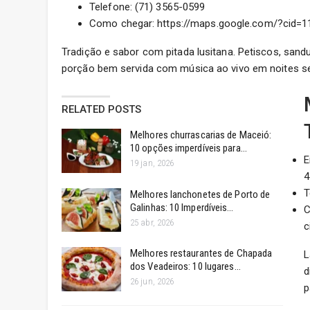
Telefone: (71) 3565-0599
Como chegar: https://maps.google.com/?cid=
Tradição e sabor com pitada lusitana. Petiscos, sand
porção bem servida com música ao vivo em noites s
RELATED POSTS
Melhores churrascarias de Maceió:
10 opções imperdíveis para…
E
19 jan, 2026
4
T
Melhores lanchonetes de Porto de
Galinhas: 10 Imperdíveis…
C
25 abr, 2026
c
Melhores restaurantes de Chapada
L
dos Veadeiros: 10 lugares…
d
26 jun, 2026
p