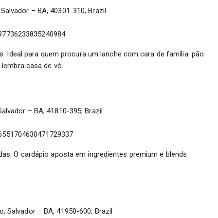
 Salvador – BA, 40301-310, Brazil
397736233835240984
s. Ideal para quem procura um lanche com cara de família: pão
 lembra casa de vó.
Salvador – BA, 41810-395, Brazil
16551704630471729337
as. O cardápio aposta em ingredientes premium e blends
o, Salvador – BA, 41950-600, Brazil