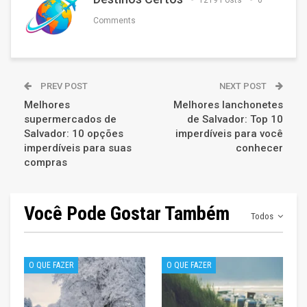
1219 Posts
0
Comments
PREV POST
NEXT POST
Melhores
Melhores lanchonetes
supermercados de
de Salvador: Top 10
Salvador: 10 opções
imperdíveis para você
imperdíveis para suas
conhecer
compras
Você Pode Gostar Também
Todos
O QUE FAZER
O QUE FAZER