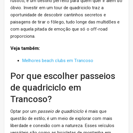
rústico, é um destino perfeito para quem quer ir além do
óbvio. Investir em um tour de quadriciclo traz a
oportunidade de descobrir cantinhos secretos e
paisagens de tirar o fôlego, tudo longe das multidões e
com aquela pitada de emoção que só o off-road
proporciona.
Veja também:
Melhores beach clubs em Trancoso
Por que escolher passeios
de quadriciclo em
Trancoso?
Optar por um
passeio de quadriciclo
é mais que
questão de estilo; é um meio de explorar com mais
liberdade e conexão com a natureza. Esses veículos
versáteis são como as bicicletas de montanha em