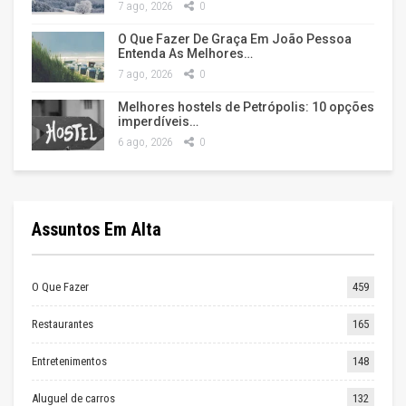
7 ago, 2026
0
O Que Fazer De Graça Em João Pessoa
Entenda As Melhores…
7 ago, 2026
0
Melhores hostels de Petrópolis: 10 opções
imperdíveis…
6 ago, 2026
0
Assuntos Em Alta
O Que Fazer
459
Restaurantes
165
Entretenimentos
148
Aluguel de carros
132