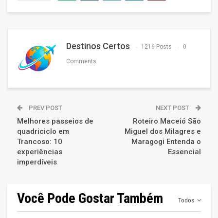
Destinos Certos
1216 Posts
0
Comments
PREV POST
NEXT POST
Melhores passeios de
Roteiro Maceió São
quadriciclo em
Miguel dos Milagres e
Trancoso: 10
Maragogi Entenda o
experiências
Essencial
imperdíveis
Você Pode Gostar Também
Todos