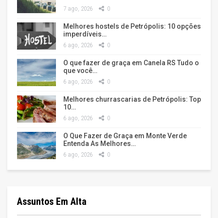
7 ago, 2026
0
Melhores hostels de Petrópolis: 10 opções
imperdíveis…
6 ago, 2026
0
O que fazer de graça em Canela RS Tudo o
que você…
6 ago, 2026
0
Melhores churrascarias de Petrópolis: Top
10…
6 ago, 2026
0
O Que Fazer de Graça em Monte Verde
Entenda As Melhores…
6 ago, 2026
0
Assuntos Em Alta