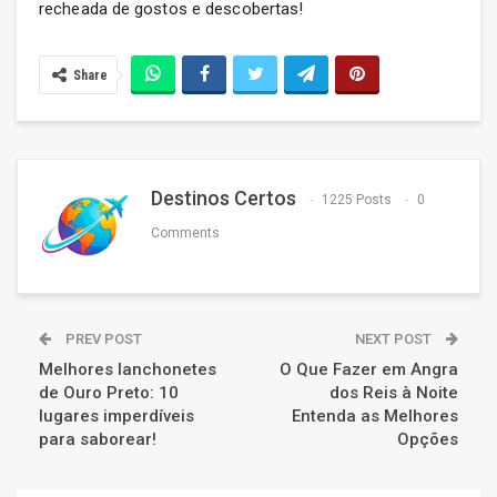
recheada de gostos e descobertas!
Share
Destinos Certos
1225 Posts
0
Comments
PREV POST
NEXT POST
Melhores lanchonetes
O Que Fazer em Angra
de Ouro Preto: 10
dos Reis à Noite
lugares imperdíveis
Entenda as Melhores
para saborear!
Opções