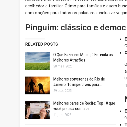
acolhedor e familiar. Ótimo para famílias e quem bu
com opções para todos os paladares, inclusive vega
Pinguim: clássico e demo
E
RELATED POSTS
C
C
O Que Fazer em Mucugê Entenda as
Melhores Atrações
O
28 mar, 2026
a
u
Melhores sorveterias do Rio de
Janeiro: 10 imperdíveis para…
q
29 dez, 2025
Melhores bares de Recife: Top 10 que
você precisa conhecer
E
11 jan, 2026
0
T