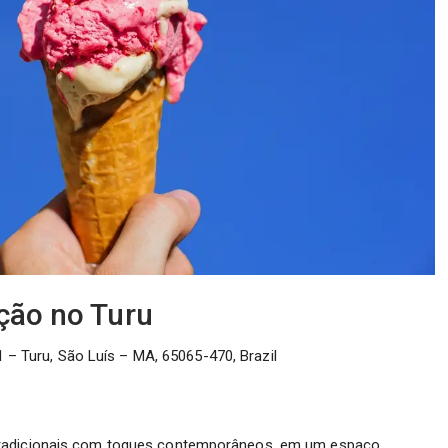
ação no Turu
 – Turu, São Luís – MA, 65065-470, Brazil
tradicionais com toques contemporâneos, em um espaço