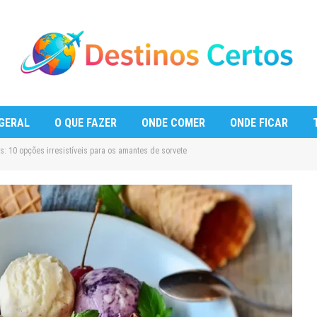
GERAL
O QUE FAZER
ONDE COMER
ONDE FICAR
s: 10 opções irresistíveis para os amantes de sorvete