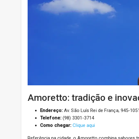
Amoretto: tradição e inov
Endereço:
Av. São Luís Rei de França, 945-1051
Telefone:
(98) 3301-3714
Como chegar:
Clique aqui
Referência na cidade, o Amoretto combina sabores 