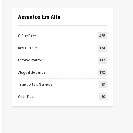
Assuntos Em Alta
O Que Fazer
455
Restaurantes
164
Entretenimentos
147
Aluguel de carros
132
Transporte & Serviços
83
Onde Ficar
80