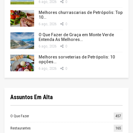
6 ago, 2026
0
Melhores churrascarias de Petrópolis: Top
10…
6 ago, 2026
0
O Que Fazer de Graça em Monte Verde
Entenda As Melhores…
6 ago, 2026
0
Melhores sorveterias de Petrópolis: 10
opções…
6 ago, 2026
0
Assuntos Em Alta
O Que Fazer
457
Restaurantes
165