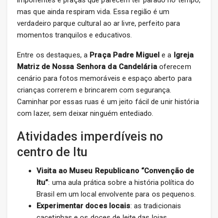
imponentes e praças que parecem ter parado no tempo,
mas que ainda respiram vida. Essa região é um
verdadeiro parque cultural ao ar livre, perfeito para
momentos tranquilos e educativos.
Entre os destaques, a
Praça Padre Miguel
e a
Igreja
Matriz de Nossa Senhora da Candelária
oferecem
cenário para fotos memoráveis e espaço aberto para
crianças correrem e brincarem com segurança.
Caminhar por essas ruas é um jeito fácil de unir história
com lazer, sem deixar ninguém entediado.
Atividades imperdíveis no
centro de Itu
Visita ao Museu Republicano “Convenção de
Itu”
: uma aula prática sobre a história política do
Brasil em um local envolvente para os pequenos.
Experimentar doces locais
: as tradicionais
cacetinhas e os doces de leite das lojas