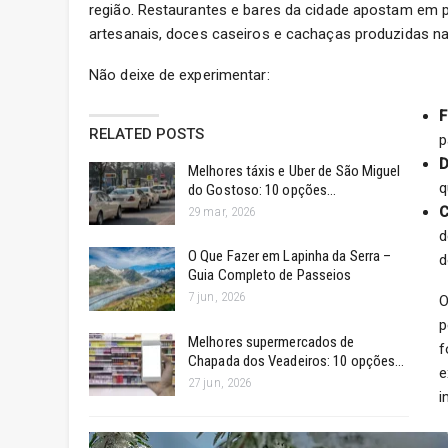
região. Restaurantes e bares da cidade apostam em p
artesanais, doces caseiros e cachaças produzidas n
Não deixe de experimentar:
F
RELATED POSTS
p
D
Melhores táxis e Uber de São Miguel
q
do Gostoso: 10 opções…
C
29 mar, 2026
d
O Que Fazer em Lapinha da Serra –
d
Guia Completo de Passeios
7 jun, 2026
O
p
Melhores supermercados de
f
Chapada dos Veadeiros: 10 opções…
e
27 jun, 2026
i