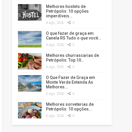
Melhores hostels de
Petrópolis: 10 opções
imperdíveis…
6 ago, 2026
0
O que fazer de graça em
Canela RS Tudo o que você…
6 ago, 2026
0
Melhores churrascarias de
Petrópolis: Top 10…
6 ago, 2026
0
O Que Fazer de Graça em
Monte Verde Entenda As
Melhores…
6 ago, 2026
0
Melhores sorveterias de
Petrópolis: 10 opções…
6 ago, 2026
0