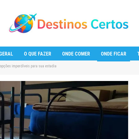
GERAL
O QUE FAZER
ONDE COMER
ONDE FICAR
 opções imperdíveis para sua estadia