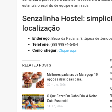
estimula o espírito de equipe e amizade.
Senzalinha Hostel: simpli
localização
Endereço:
Beco da Padaria, 8, Jijoca de Jerico
Telefone:
(88) 99874-5464
Como chegar:
Clique aqui
E
RELATED POSTS
u
s
Melhores padarias de Maragogi: 10
s
opções deliciosas para…
30 maio, 2026
S
q
O Que Fazer Em Cabo Frio À Noite
Guia Essencial
t
14 jan, 2026
c