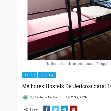
Melhores hostels de Jericoacoara: 10 opçõe
HOSTELS
ONDE FICAR
Melhores Hostels De Jericoacoara: 1
On
2 fev, 2026
By
Destinos Certos
Share