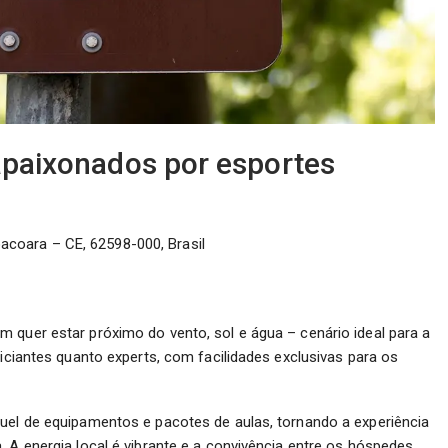
 apaixonados por esportes
oacoara – CE, 62598-000, Brasil
 quer estar próximo do vento, sol e água – cenário ideal para a
niciantes quanto experts, com facilidades exclusivas para os
guel de equipamentos e pacotes de aulas, tornando a experiência
. A energia local é vibrante e a convivência entre os hóspedes