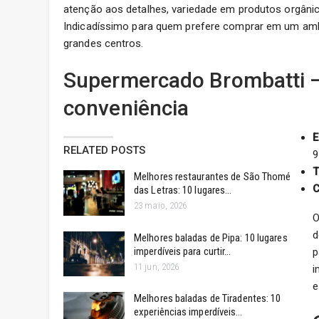
atenção aos detalhes, variedade em produtos orgâni
Indicadíssimo para quem prefere comprar em um amb
grandes centros.
Supermercado Brombatti –
conveniência
E
RELATED POSTS
9
T
Melhores restaurantes de São Thomé
C
das Letras: 10 lugares…
23 maio, 2026
O
d
Melhores baladas de Pipa: 10 lugares
imperdíveis para curtir…
p
11 jun, 2026
i
e
Melhores baladas de Tiradentes: 10
experiências imperdíveis…