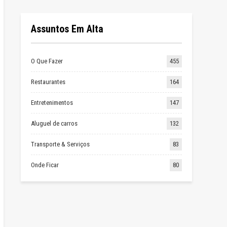
Assuntos Em Alta
O Que Fazer
455
Restaurantes
164
Entretenimentos
147
Aluguel de carros
132
Transporte & Serviços
83
Onde Ficar
80