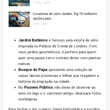
17 mar, 2026
Locadoras de carro Jundiaí: Top 10 melhores
opções para…
8 jan, 2026
Jardim Botânico
é famoso pela estufa de vidro
inspirada no Palácio de Cristal de Londres. Com
seus jardins geométricos, é perfeito para quem
quer uma pausa zen e contato direto com plantas
nativas.
Bosque do Papa
apresenta uma coleção de
casas típicas polonesas e trilhas que resgatam a
história da imigração na cidade.
No
Passeio Público
, não deixe de observar as
aves no lago e o carrossel antigo, ideal para fotos
nostálgicas.
Para fechar o dia, o bairro
Santa Felicidade
é a escolha